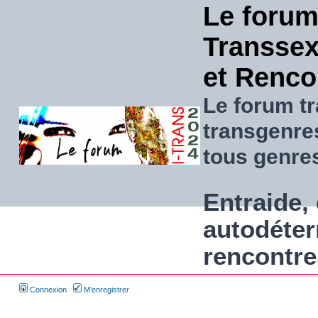
Le forum
Transsexu
et Renco
Le forum tr
transgenre
tous genre
Entraide, 
autodéter
rencontre
Connexion
M’enregistrer