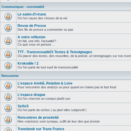
Communiquer - convivialité
Le salon d'i-trans
Où l'on cause des choses de la vie
Revue de Presse
Des fils de presse a commenter ou pas
A votre reflexion
Un fait, une info, l'actualité? :
Ce que vous en pensez ...
TTT - TranssexualitéS Textes & Temoignages
Où placer des textes, des nouvelles, de la poésie, un temoignages sur nos trans
Krokodile ! 2
Ou l'on parle de tout sauf de transsexualité
Rencontrer
L'espace Amitié, Relation & Love
Pour rencontrer des ami(e)s ou pour quand on n'aime pas le fast food
L'espace drague
Où l'on cherche un contact plutôt sex
SeXeS
Où l'on parle de seXes ( au pluri elles subjonctif )
Rencontres de proximité
Mes voisin(e)s sont sympas, suffit de leur dire que j'existe
Transbook sur Trans France