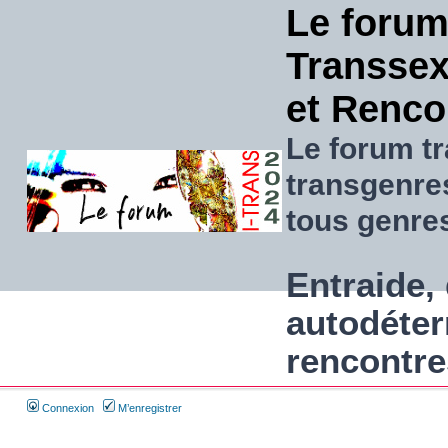
Le forum
Transsexu
et Renco
Le forum tr
transgenre
tous genre
Entraide, 
autodéter
rencontre
Connexion
M’enregistrer