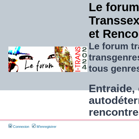
Le forum
Transsexu
et Renco
Le forum tr
transgenre
tous genre
Entraide, 
autodéter
rencontre
Connexion
M’enregistrer