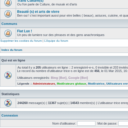
Trans Culture(s)
Ou l'on parle de Culture, de musak et d'arts
Beauté (s) et arts de vivre
Ben oui ! c'est important aussi pour etre belles ( beaux), astuces, cuisine, et qual
Communs
Fiat Lux !
Un peu de lumiere sur des phrases et des gens anachroniques
Supprimer les cookies du forum
|
L’équipe du forum
Index du forum
Qui est en ligne
Au total il y a
205
utilisateurs en ligne :: 2 enregistré-e-s, 0 invisible et 203 invi
Le record du nombre d’utilisateur-trice-s en ligne est de
456
, le 01 Mar 2015, 16
Utilisateurs enregistrés:
Bing [Bot]
,
Google [Bot]
Légende ::
Administrateurs
,
Modérateurs globaux
,
Modératrice
,
Utilisateurs en
Statistiques
244260
message(s) |
11367
sujet(s) |
14543
membre(s) | L’utilisateur-trice enre
Connexion
Nom d’utilisateur:
Mot de passe: