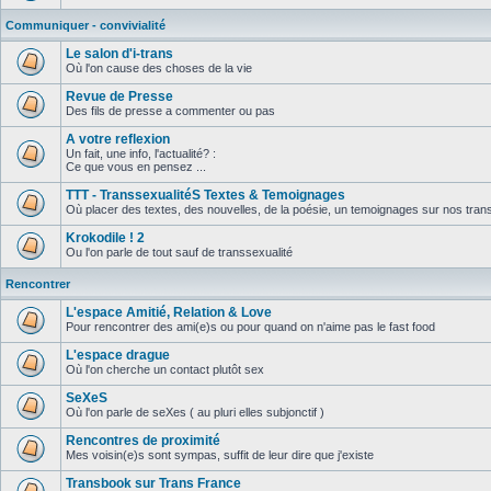
Communiquer - convivialité
Le salon d'i-trans
Où l'on cause des choses de la vie
Revue de Presse
Des fils de presse a commenter ou pas
A votre reflexion
Un fait, une info, l'actualité? :
Ce que vous en pensez ...
TTT - TranssexualitéS Textes & Temoignages
Où placer des textes, des nouvelles, de la poésie, un temoignages sur nos trans
Krokodile ! 2
Ou l'on parle de tout sauf de transsexualité
Rencontrer
L'espace Amitié, Relation & Love
Pour rencontrer des ami(e)s ou pour quand on n'aime pas le fast food
L'espace drague
Où l'on cherche un contact plutôt sex
SeXeS
Où l'on parle de seXes ( au pluri elles subjonctif )
Rencontres de proximité
Mes voisin(e)s sont sympas, suffit de leur dire que j'existe
Transbook sur Trans France