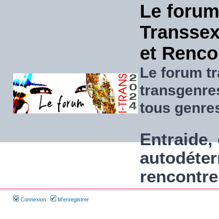
Le forum
Transsexu
et Renco
Le forum tr
transgenre
tous genre
Entraide, 
autodéter
rencontre
Connexion
M’enregistrer