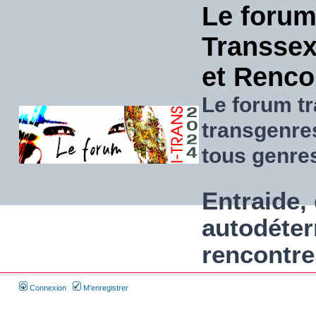
Le forum
Transsexu
et Renco
Le forum tr
transgenre
tous genre
Entraide, 
autodéter
rencontre
Connexion
M’enregistrer