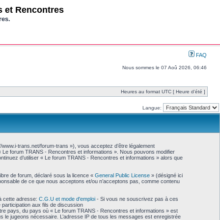
os et Rencontres
res.
FAQ
Nous sommes le 07 Aoû 2026, 06:46
Heures au format UTC [ Heure d’été ]
Langue:
//www.i-trans.net/forum-trans »), vous acceptez d’être légalement
as « Le forum TRANS - Rencontres et informations ». Nous pouvons modifier
continuez d’utiliser « Le forum TRANS - Rencontres et informations » alors que
libre de forum, déclaré sous la licence «
General Public License
» (désigné ici
 responsable de ce que nous acceptons et/ou n’acceptons pas, comme contenu
à cette adresse:
C.G.U et mode d'emploi
- Si vous ne souscrivez pas à ces
participation aux fils de discussion
votre pays, du pays où « Le forum TRANS - Rencontres et informations » est
ous le jugeons nécessaire. L’adresse IP de tous les messages est enregistrée