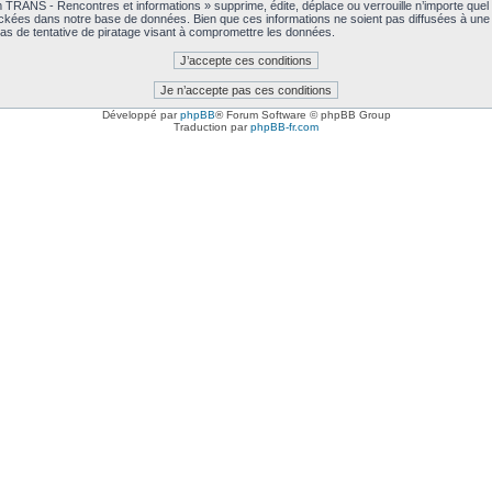
RANS - Rencontres et informations » supprime, édite, déplace ou verrouille n’importe quel su
ckées dans notre base de données. Bien que ces informations ne soient pas diffusées à une
as de tentative de piratage visant à compromettre les données.
Développé par
phpBB
® Forum Software © phpBB Group
Traduction par
phpBB-fr.com