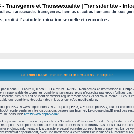
- Transgenre et Transsexualité | Transidentité - Inf
uelles, transsexuels, transgenres, hermas et autres humains de tous gen
s, droit à l' autodétermination sexuelle et rencontres
Le forum TRANS - Rencontres et informations - Inscription
par « nous », « notre », « nos », « Le forum TRANS - Rencontres et informations », « https:
ent responsable de toutes les conditions suivantes, alors n’accédez pas et/ou n’utilisez p
informé, bien qu’il soit prudent de vérifier régulièrement celles-ci par vous-même. Si vous 
ble des conditions découlant des mises à jour et/ou modifications.
logiciel phpBB », « www.phpbb.com », « Groupe phpBB », « Équipes phpBB ») qui est un script 
l phpBB facilite seulement les discussions basées sur Internet. Le groupe phpBB n’est pas
rci de consulter:
https://www.phpbb.com/
.
et approuvé sans reserve opposable les "Conditions d'utilisation & mode d'emploi du forum" 
inscription. Vous pourrez consulter et lire le forum mais ne rentrerez pas dans le cadre d'une 
matoire, choquant, menaçant, à caractère sexuel ou autre qui peut transgresser les lois de 
ent immédiat et permanent, avec une notification à votre fournisseur d’accès à Internet si n