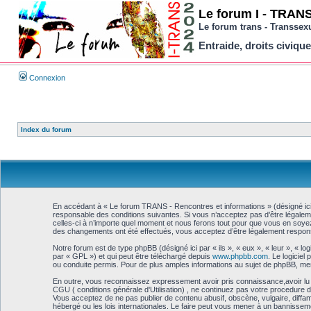
Le forum I - TRANS 
Le forum trans - Transsex
Entraide, droits civique
Connexion
Index du forum
En accédant à « Le forum TRANS - Rencontres et informations » (désigné ici 
responsable des conditions suivantes. Si vous n’acceptez pas d’être légalem
celles-ci à n’importe quel moment et nous ferons tout pour que vous en soyez 
des changements ont été effectués, vous acceptez d’être légalement responsa
Notre forum est de type phpBB (désigné ici par « ils », « eux », « leur », « 
par « GPL ») et qui peut être téléchargé depuis
www.phpbb.com
. Le logicie
ou conduite permis. Pour de plus amples informations au sujet de phpBB, me
En outre, vous reconnaissez expressement avoir pris connaissance,avoir lu 
CGU ( conditions générale d'Utilisation) , ne continuez pas votre procedure d'
Vous acceptez de ne pas publier de contenu abusif, obscène, vulgaire, diffa
hébergé ou les lois internationales. Le faire peut vous mener à un bannissem