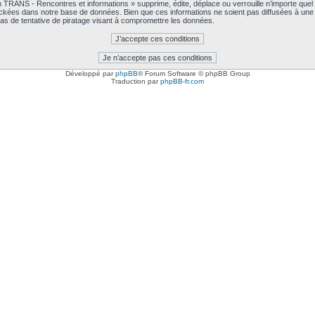
RANS - Rencontres et informations » supprime, édite, déplace ou verrouille n’importe quel su
ckées dans notre base de données. Bien que ces informations ne soient pas diffusées à une
as de tentative de piratage visant à compromettre les données.
Développé par
phpBB
® Forum Software © phpBB Group
Traduction par
phpBB-fr.com