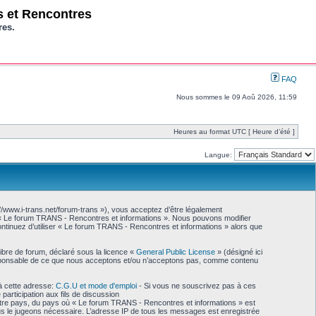
os et Rencontres
res.
FAQ
Nous sommes le 09 Aoû 2026, 11:59
Heures au format UTC [ Heure d’été ]
Langue:
//www.i-trans.net/forum-trans »), vous acceptez d’être légalement
as « Le forum TRANS - Rencontres et informations ». Nous pouvons modifier
continuez d’utiliser « Le forum TRANS - Rencontres et informations » alors que
libre de forum, déclaré sous la licence «
General Public License
» (désigné ici
 responsable de ce que nous acceptons et/ou n’acceptons pas, comme contenu
à cette adresse:
C.G.U et mode d'emploi
- Si vous ne souscrivez pas à ces
participation aux fils de discussion
votre pays, du pays où « Le forum TRANS - Rencontres et informations » est
ous le jugeons nécessaire. L’adresse IP de tous les messages est enregistrée