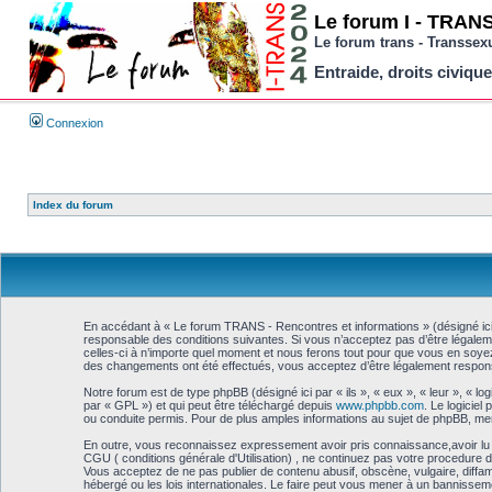
Le forum I - TRANS 
Le forum trans - Transsex
Entraide, droits civique
Connexion
Index du forum
En accédant à « Le forum TRANS - Rencontres et informations » (désigné ici 
responsable des conditions suivantes. Si vous n’acceptez pas d’être légalem
celles-ci à n’importe quel moment et nous ferons tout pour que vous en soyez 
des changements ont été effectués, vous acceptez d’être légalement responsa
Notre forum est de type phpBB (désigné ici par « ils », « eux », « leur », « 
par « GPL ») et qui peut être téléchargé depuis
www.phpbb.com
. Le logicie
ou conduite permis. Pour de plus amples informations au sujet de phpBB, me
En outre, vous reconnaissez expressement avoir pris connaissance,avoir lu 
CGU ( conditions générale d'Utilisation) , ne continuez pas votre procedure d'
Vous acceptez de ne pas publier de contenu abusif, obscène, vulgaire, diffa
hébergé ou les lois internationales. Le faire peut vous mener à un bannissem