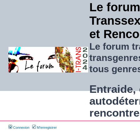
Le forum
Transsexu
et Renco
Le forum tr
transgenre
tous genre
Entraide, 
autodéter
rencontre
Connexion
M’enregistrer