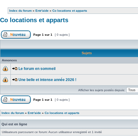
Index du forum
»
Entr'aide
»
Co locations et apparts
Co locations et apparts
Page
1
sur
1
[ 0 sujets ]
Sujets
Annonces
Le forum en sommeil
Une belle et intense année 2026 !
Afficher les sujets postés depuis:
Page
1
sur
1
[ 0 sujets ]
Index du forum
»
Entr'aide
»
Co locations et apparts
Qui est en ligne
Utilisateurs parcourant ce forum: Aucun utilisateur enregistré et 1 invité