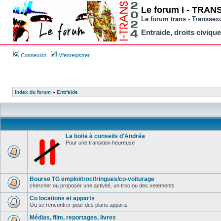
Le forum I - TRANS 
Le forum trans - Transsex
Entraide, droits civique
Connexion
M’enregistrer
Index du forum
»
Entr'aide
La boite à conseils d'Andréa
Pour une transition heureuse
Bourse TG emploi/troc/fringues/co-voiturage
chercher ou proposer une activité, un troc ou des vetements
Co locations et apparts
Ou se rencontrer pour des plans apparts
Médias, film, reportages, livres