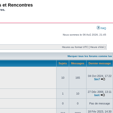
os et Rencontres
res.
FAQ
Nous sommes le 06 Aoû 2026, 21:45
Heures au format UTC [ Heure d’été ]
Marquer tous les forums comme lus
Sujets
Messages
Dernier message
04 Oct 2024, 17:22
10
165
Sin7
27 Déc 2006, 13:11
1
10
bert
0
0
Pas de message
18 Fév 2023, 14:30