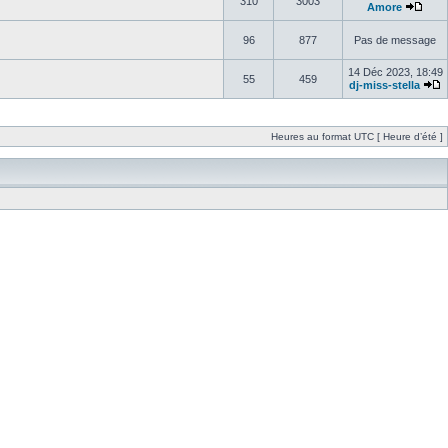
310
3003
Amore
96
877
Pas de message
14 Déc 2023, 18:49
55
459
dj-miss-stella
Heures au format UTC [ Heure d’été ]