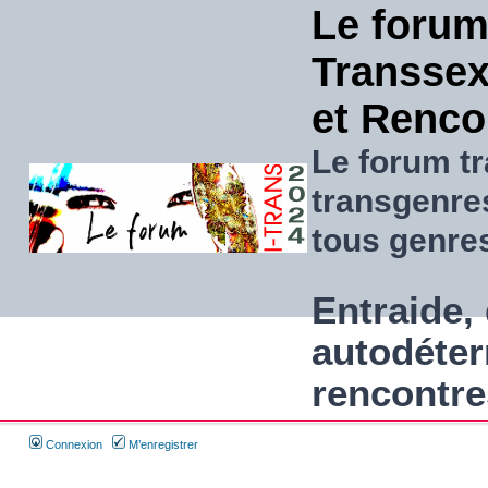
Le forum
Transsexu
et Renco
Le forum tr
transgenre
tous genre
Entraide, 
autodéter
rencontre
Connexion
M’enregistrer