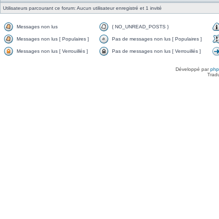
Utilisateurs parcourant ce forum: Aucun utilisateur enregistré et 1 invité
Messages non lus
{ NO_UNREAD_POSTS }
Messages non lus [ Populaires ]
Pas de messages non lus [ Populaires ]
Messages non lus [ Verrouillés ]
Pas de messages non lus [ Verrouillés ]
Développé par
ph
Trad